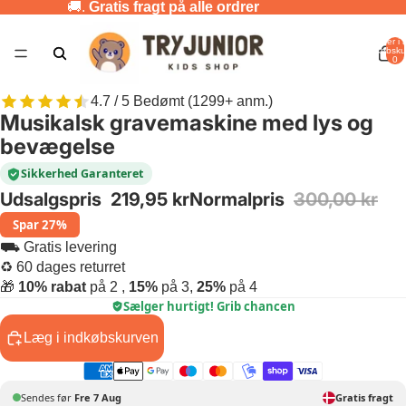
🚚.
Gratis fragt på alle ordrer
Varer i a
indkøbsku
0
4.7 / 5 Bedømt (1299+ anm.)
Musikalsk gravemaskine med lys og
bevægelse
Sikkerhed Garanteret
Udsalgspris
219,95 kr
Normalpris
300,00 kr
Spar 27%
⛟ Gratis levering
♻ 60 dages returret
🎁
10% rabat
på 2 ,
15%
på 3,
25%
på 4
Sælger hurtigt! Grib chancen
Læg i indkøbskurven
Sendes før
Fre 7 Aug
Gratis fragt