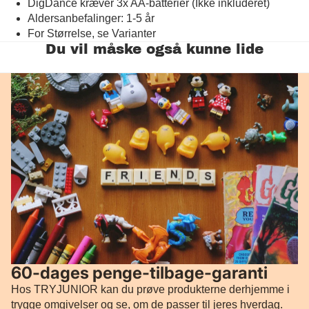
DigDance kræver 3x AA-batterier (Ikke inkluderet)
Aldersanbefalinger: 1-5 år
For Størrelse, se Varianter
Du vil måske også kunne lide
60-dages penge-tilbage-garanti
Hos TRYJUNIOR kan du prøve produkterne derhjemme i
trygge omgivelser og se, om de passer til jeres hverdag.