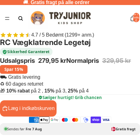
🚚.
Gratis fragt på alle ordrer
Varer i a
indkøbsku
0
4.7 / 5 Bedømt (1299+ anm.)
RC Vægklatrende Legetøj
Sikkerhed Garanteret
Udsalgspris
279,95 kr
Normalpris
329,95 kr
Spar 15%
⛟ Gratis levering
♻ 60 dages returret
🎁
10% rabat
på 2 ,
15%
på 3,
25%
på 4
Sælger hurtigt! Grib chancen
Læg i indkøbskurven
Sendes før
Fre 7 Aug
Gratis fragt