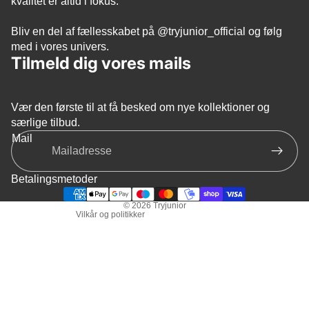
kvalitet er altid i fokus.
Bliv en del af fællesskabet på
@tryjunior_official
og følg
med i vores univers.
Tilmeld dig vores mails
Vær den første til at få besked om nye kollektioner og
Politik om beskyttelse af persondata
særlige tilbud.
Refusionspolitik
Mail
Servicevilkår
Leveringspolitik
Betalingsmetoder
Kontaktinformation
© 2026
Tryjunior
Vilkår og politikker