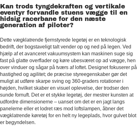
Kan trods tyngdekraften og vertikale
eventyr forvandle stuens vægge til en
hidsig racerbane for den næste
generation af piloter?
Dette vægklatrende fjernstyrede legetøj er en teknologisk
bedrift, der bogstaveligt talt vender op og ned på legen. Ved
hjælp af et avanceret vakuumsystem kan maskinen suge sig
fast på glatte overflader og køre ubesværet op ad vægge, hen
over vinduer og sågar på tværs af loftet. Designet fokuserer på
hastighed og agilitet; de præcise styreegenskaber gør det
muligt at udføre skarpe sving og 360-graders rotationer i
højden, hvilket skaber en visuel oplevelse, der trodser den
sunde fornuft. Det er et stykke legetøj, der mestrer kunsten at
udfordre dimensionerne – uanset om det er en jagt langs
panelerne eller et lodret ræs mod loftslampen, åbner det
vægklatrende køretøj for en helt ny legeplads, hvor gulvet blot
er begyndelsen.