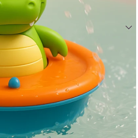
Soveværelse
Babypleje
Natlamper
Hoftebærer til babyer
Smykkesæt til piger