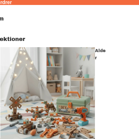
ordrer
m
lektioner
Alde
r