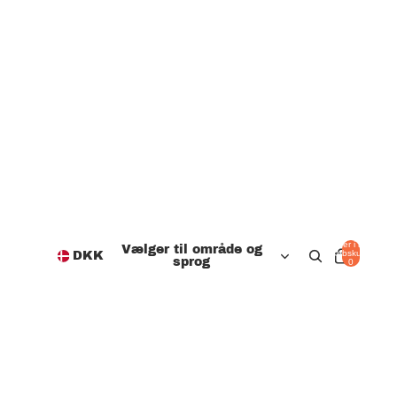
Varer i alt i
Vælger til område og
indkøbskurven:
DKK
sprog
0