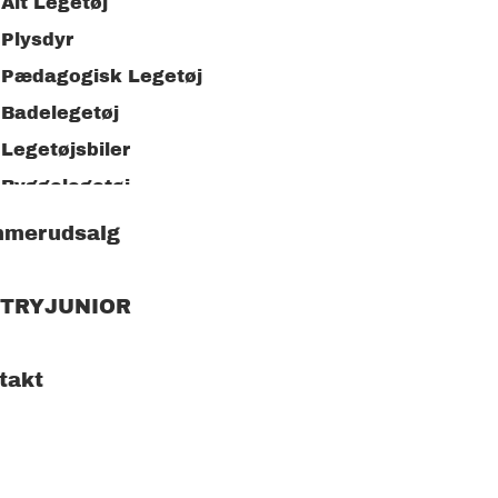
Alt Legetøj
Plysdyr
Pædagogisk Legetøj
Badelegetøj
Legetøjsbiler
Byggelegetøj
Kreativt Legetøj
merudsalg
Tegneartikler
Trælegetøj
 TRYJUNIOR
Udendørs Legetøj
Puslespil
takt
Legekøkken
Børnetøj &
tilbehør