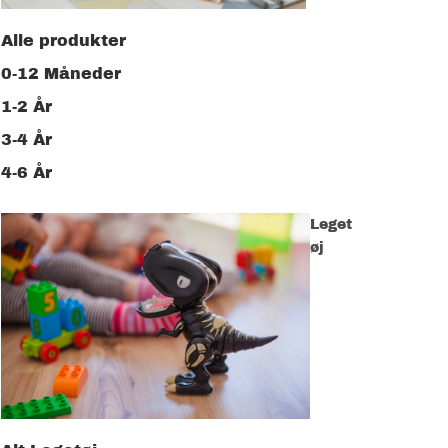
Alle produkter
0-12 Måneder
1-2 År
3-4 År
4-6 År
Leget
øj