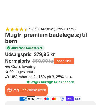
4.7 / 5 Bedømt (1299+ anm.)
Mugfri premium badelegetøj til
børn
Sikkerhed Garanteret
Udsalgspris
279,95 kr
Normalpris
350,00 kr
Spar 20%
⛟ Gratis levering
♻ 60 dages returret
🎁
10% rabat
på 2 ,
15%
på 3,
25%
på 4
Sælger hurtigt! Grib chancen
Læg i indkøbskurven