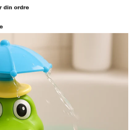
r din ordre
e
Alt Børnetøj & tilbehør
Sæt
Sko
Bukser
Pajamas
Udklædningstøj til børn
Trøjer
Hårtilbehør til piger