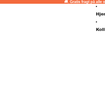
🚚.
Gratis fragt på alle 
Hje
Kol