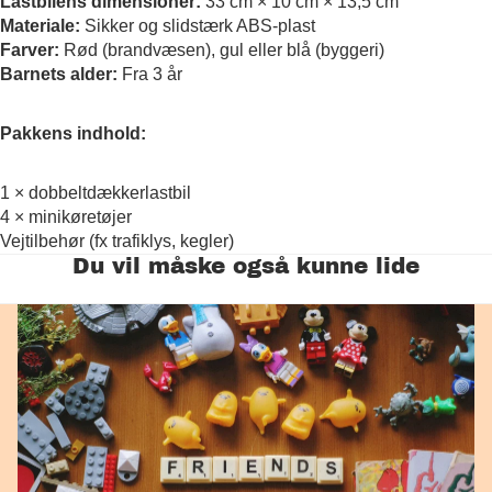
Lastbilens dimensioner:
33 cm × 10 cm × 13,5 cm
Materiale:
Sikker og slidstærk ABS-plast
Farver:
Rød (brandvæsen), gul eller blå (byggeri)
Barnets alder:
Fra 3 år
Pakkens indhold:
1 × dobbelt­dækkerlastbil
4 × minikøretøjer
Vejtilbehør (fx trafiklys, kegler)
Du vil måske også kunne lide