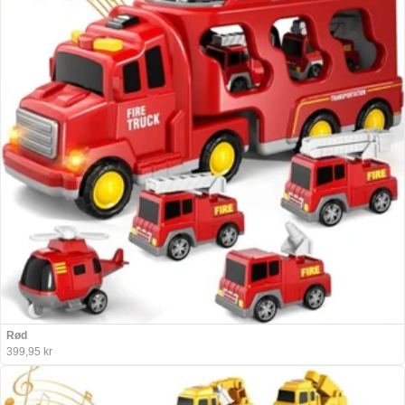
Rød
399,95 kr