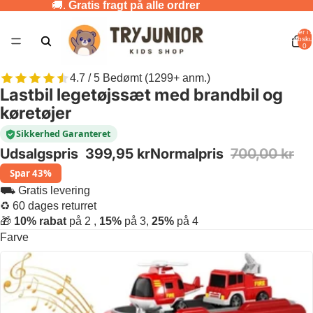
🚚.
Gratis fragt på alle ordrer
Varer i a
indkøbsku
0
4.7 / 5 Bedømt (1299+ anm.)
Lastbil legetøjssæt med brandbil og
køretøjer
Sikkerhed Garanteret
Udsalgspris
399,95 kr
Normalpris
700,00 kr
Spar 43%
⛟ Gratis levering
♻ 60 dages returret
🎁
10% rabat
på 2 ,
15%
på 3,
25%
på 4
Farve