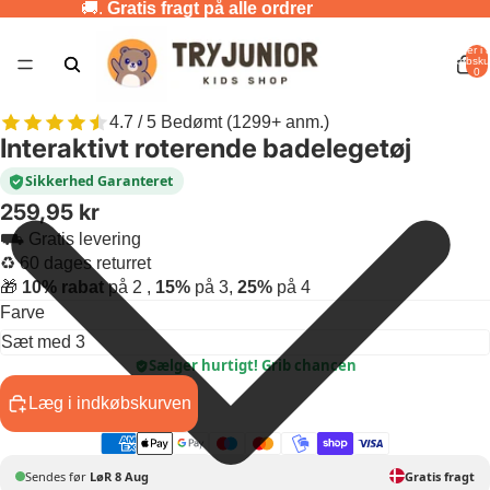
🚚.
Gratis fragt på alle ordrer
Varer i a
indkøbsku
0
4.7 / 5 Bedømt (1299+ anm.)
Interaktivt roterende badelegetøj
Sikkerhed Garanteret
259,95 kr
⛟ Gratis levering
♻ 60 dages returret
🎁
10% rabat
på 2 ,
15%
på 3,
25%
på 4
Farve
Sælger hurtigt! Grib chancen
Læg i indkøbskurven
Sendes før
LøR 8 Aug
Gratis fragt