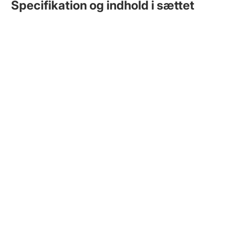
Specifikation og indhold i sættet
Type:
interaktivt kattelegetøj.
Funktioner:
vinge bevægelse, lyd, kattemynte.
g i
Anvendelse:
leg i hjemmet.
skurven
Materiale:
plastik og tekstilelementer.
Indhold:
1 × legetøj i form af en fugl.
Brug under opsyn af ejeren og tjek regelmæssigt
legetøjets tilstand før brug.
bage-garanti
rodukterne derhjemme i trygge
til jeres hverdag.
kan få pengene tilbage, så længe varen
 hos TRYJUNIOR. Har du spørgsmål, er du