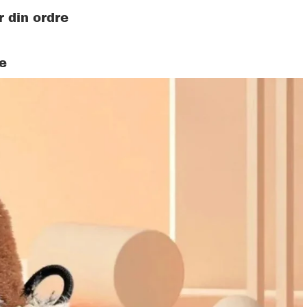
r din ordre
e
Alt Børnetøj & tilbehør
Sæt
Sko
Bukser
Pajamas
Udklædningstøj til børn
Trøjer
Hårtilbehør til piger