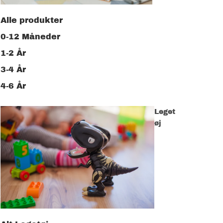
Alle produkter
0-12 Måneder
1-2 År
3-4 År
4-6 År
Leget
øj