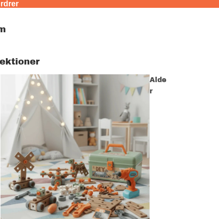
ordrer
m
lektioner
Alde
r