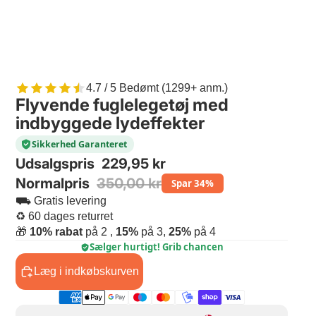
4.7 / 5 Bedømt (1299+ anm.)
Flyvende fuglelegetøj med
indbyggede lydeffekter
Sikkerhed Garanteret
Udsalgspris
229,95 kr
Normalpris
350,00 kr
Spar 34%
⛟ Gratis levering
♻ 60 dages returret
🎁
10% rabat
på 2 ,
15%
på 3,
25%
på 4
Sælger hurtigt! Grib chancen
Læg i indkøbskurven