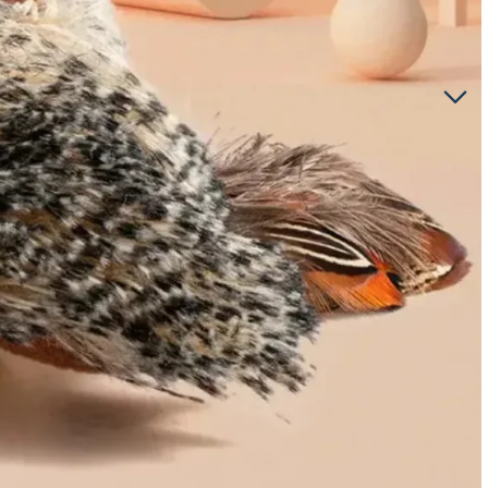
Soveværelse
Babypleje
Natlamper
Hoftebærer til babyer
Smykkesæt til piger