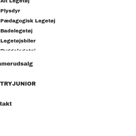
Alt Legetøj
Plysdyr
Pædagogisk Legetøj
Badelegetøj
Legetøjsbiler
Byggelegetøj
Kreativt Legetøj
merudsalg
Tegneartikler
Trælegetøj
 TRYJUNIOR
Udendørs Legetøj
Puslespil
takt
Legekøkken
Børnetøj &
tilbehør