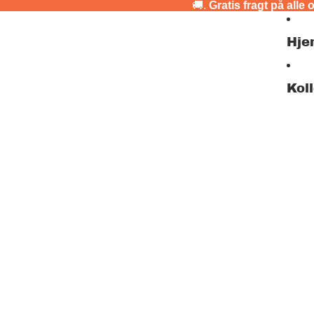
🚚.
Gratis fragt på alle 
Hje
Kol