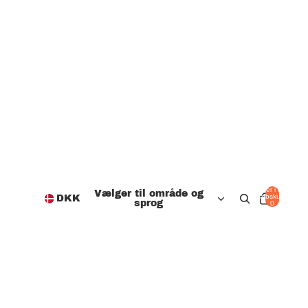
Varer i alt i
Vælger til område og
indkøbskurven:
DKK
sprog
0