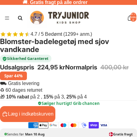
🚚.
Gratis fragt på alle ordrer
Varer i a
indkøbsku
0
4.7 / 5 Bedømt (1299+ anm.)
Blomster-badelegetøj med sjov
vandkande
Sikkerhed Garanteret
Udsalgspris
224,95 kr
Normalpris
400,00 kr
Spar 44%
⛟ Gratis levering
♻ 60 dages returret
🎁
10% rabat
på 2 ,
15%
på 3,
25%
på 4
Sælger hurtigt! Grib chancen
Læg i indkøbskurven
Sendes før
Man 10 Aug
Gratis fragt