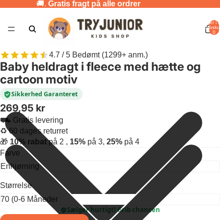
🚚.
Gratis fragt på alle ordrer
Varer i a
indkøbsku
0
4.7 / 5 Bedømt (1299+ anm.)
Baby heldragt i fleece med hætte og
cartoon motiv
Sikkerhed Garanteret
269,95 kr
⛟ Gratis levering
♻ 60 dages returret
🎁
10% rabat
på 2 ,
15%
på 3,
25%
på 4
Farve
Størrelse
Sælger hurtigt! Grib chancen