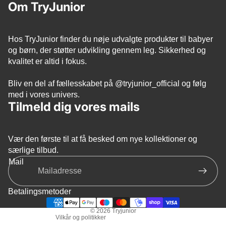
Om TryJunior
Hos TryJunior finder du nøje udvalgte produkter til babyer
og børn, der støtter udvikling gennem leg. Sikkerhed og
kvalitet er altid i fokus.
Bliv en del af fællesskabet på
@tryjunior_official
og følg
med i vores univers.
Tilmeld dig vores mails
Vær den første til at få besked om nye kollektioner og
Politik om beskyttelse af persondata
særlige tilbud.
Refusionspolitik
Mail
Servicevilkår
Leveringspolitik
Betalingsmetoder
Kontaktinformation
© 2026
Tryjunior
Vilkår og politikker